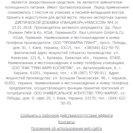
является лекарственным средством. Не является заменителем
полноценного питания. Имеет противопоказания. Перед применением
ознакомьтесь с текстом на упаковке и письмом-вкладышем внутри.
Хранить в недоступном для детей месте. Научно-экспертная оценка
ДИЕТИЧЕСКОЙ ДОБАВКИ «ПАНЦИКОР»/«PANCICOR» №4 от
23.01.2018. Производитель активного ингредиента: Др. Паул
Лохманн ГмбН & Ко. КГаА, Германия/Dr. Paul Lohmann GmbH & Co.
KGaA, Германия. Наименование и местонахождение и номер
телефона производителя: ООО "ПРОФАРМА ПЛАНТ", просп. Победы,
дом. 91, г. Киев, Украина, 03115, тел.: +38(044) 422-50-70;
фактический адрес мощностей (объекта) производства: ул.
Киевская, 221-Б, г. Бровары, Киевская обл., Украина, 07400.
Наименование и местонахождение и номер телефона упаковщика:
ООО "КФК "ГРИН ФАРМ КОСМЕТИК", ул. Артиллерийская, 6, г.
Харьков, 61051, Украина; тел.: +38 (067) 57-99-911. Адрес
мощностей производства: ул. Большая Панасовская, 96, г. Харьков,
61052, Украина. Наименование и местонахождение и номер телефона
предприятия, осуществляющего функции принятия претензий от
потребителей: ООО УНИВЕРСАЛЬНОЕ АГЕНТСТВО "ПРО-ФАРМА", ул.
Победы, дом. 9, офис 20, г. Киев, Украина, 03170; тел.: (044) 422-
50-70.
Сообщить о побочном действии/отсутствии эффекта
Контакты
Положения об использовании веб-сайта